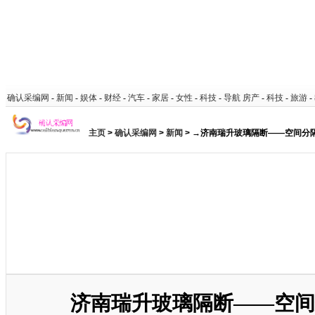
确认采编网
-
新闻
-
娱体
-
财经
-
汽车
-
家居
-
女性
-
科技
-
导航
房产
-
科技
-
旅游
-
主页
>
确认采编网
>
新闻
> →济南瑞升玻璃隔断——空间分
济南瑞升玻璃隔断——空间