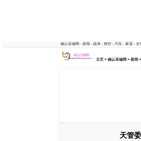
确认采编网
-
新闻
-
娱体
-
财经
-
汽车
-
家居
-
女
主页
>
确认采编网
>
新闻
天管委