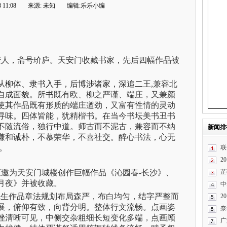
 11:08
来源: 未知
编辑:乐乐小编
江大庆人，斋号玠庐。天安门收藏书家，先后四幅作品被
从柳体、隶书入手，后博涉诸家，深追二王
,兼容北
自成面貌。所书既有欧、柳之严谨、端庄，又兼颜
使其作品既有形质的端庄遒劲，又富有性情的灵动
寻味。四体皆能，犹精楷书。在当今书坛美书丑书
不随流俗，独行中道。师古而不泥古，兼容而不纳
新闻排
谦和诚朴，不慕荣华，不喜社交。醉心书法，心无
。
联
2
年应邀为天安门城楼创作巨幅作品《沁园春
-长沙》、
芷
月夜》并被收藏。
中
先生作品章法规划布局森严，布白均匀，结字严整而
2
展，俯仰有致，向背分明。整体行文流畅。点画姿
奈
挫清晰可见，中侧交杂粗细长短变化多端，点画顾
广