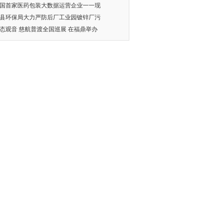
国首家医药包装大数据运营企业一一现
县环保局大力严防后厂工业园镀锌厂污
态观音 慈航普渡全国巡展 在福鼎举办