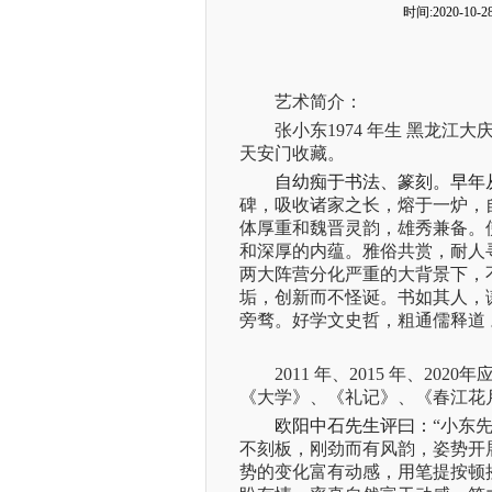
时间:2020-10-28
艺术简介：
张小东1974 年生 黑龙
天安门收藏。
自幼痴于书法、篆刻。早年
碑，吸收诸家之长，熔于一炉，
体厚重和魏晋灵韵，雄秀兼备。
和深厚的内蕴。雅俗共赏，耐人
两大阵营分化严重的大背景下，
垢，创新而不怪诞。书如其人，
旁骛。好学文史哲，粗通儒释道 
2011
年、
2015
年、2020
《大学》、《礼记》、《春江花
欧阳中石先生评曰：
“小东
不刻板，刚劲而有风韵，姿势开
势的变化富有动感，用笔提按顿