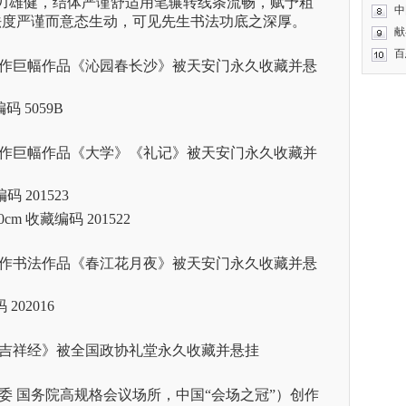
力雄健，结体严谨舒适用笔辗转线条流畅，赋予粗
中
法度严谨而意态生动，可见先生书法功底之深厚。
献
百
作巨幅作品《沁园春长沙》被天安门永久收藏并悬
编码
5059B
作巨幅作品《大学》《礼记》被天安门永久收藏并
编码
201523
00cm
收藏编码
201522
作书法作品《春江花月夜》被天安门永久收藏并悬
码
202016
吉祥经》被全国政协礼堂永久收藏并悬挂
委
国务院高规格会议场所，中国“会场之冠
”）创作