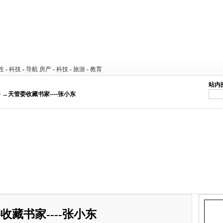
性
-
科技
-
导航
房产
-
科技
-
旅游
-
教育
站内
> →天管委收藏书家----张小东
收藏书家----张小东