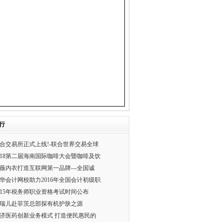
行
合交易所正式上线!-联合世界交易全球
018第二届海南国际咖啡大会暨咖啡及饮
薇内衣打造互联网第一品牌---全国诚
华会计网校助力2016年全国会计初级职
015年税务师职业资格考试时间公布
瑞儿赴菲茨总部探有机护肤之源
济医药创新业务模式 打造便民惠民的