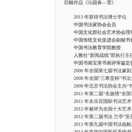
巨幅作品《沁园春
—雪》
2013
年获得书法博士学位
中国书法家协会会员
中国文化部社会艺术协会理
中国传统文化促进会副秘书
中国书法教育学院教授
人教社
“新闻战线
”部执行主
中国书画宝库书画评审鉴定
2006
年全国第七届书法篆刻
2008
年全国
“
三希堂杯
”书
2009
年北京书法协会主办
“
2011
年第二届
“
名族情
”全
2011
年永乐宫国际书法艺术
2012
年被评为全国十大艺术
2012
年第二届书法
兰亭
“安
2013
年第九届中国书法临帖
2014
年首届中国医药系统书