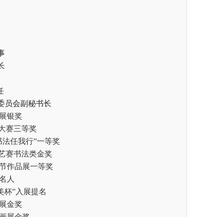
事
长
任
委员会副秘书长
展银奖
法大赛三等奖
书法任我行
”一等奖
国艺赛书法类金奖
节作品展一等奖
名人
美杯
”入展提名
展金奖
画展金奖